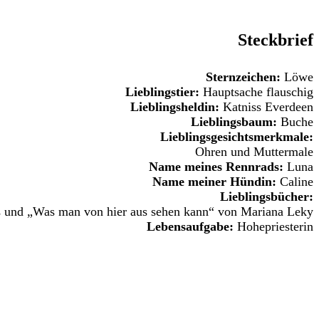
Steckbrief
Sternzeichen:
Löwe
Lieblingstier:
Hauptsache flauschig
Lieblingsheldin:
Katniss Everdeen
Lieblingsbaum:
Buche
Lieblingsgesichtsmerkmale:
Ohren und Muttermale
Name meines Rennrads:
Luna
Name meiner Hündin:
Caline
Lieblingsbücher:
s und „Was man von hier aus sehen kann“ von Mariana Leky
Lebensaufgabe:
Hohepriesterin