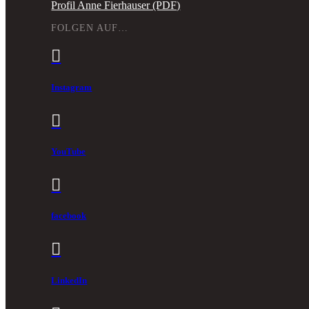
Profil Anne Fierhauser (PDF)
FOLGEN AUF…

Instagram

YouTube

facebook

LinkedIn